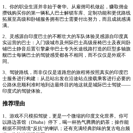
1、你的职业生涯并非始于奢华。从雇佣司机做起，赚取佣金
攒钱购买你的第一辆私人巴士解锁车库、定制功能和更优路线
拓展至高级和卧铺服务拥有巴士需要付出努力，而且成就感满
满。
2、灵感源自印度巴士的不断壮大的车队体验灵感源自印度真
实运营的巴士：入门级城市及州际巴士高级座椅巴士及夜间卧
铺巴士静音后置引擎豪华巴士专为长途线路打造的巨型多轴旗
舰巴士每辆巴士的驾驶感受都各不相同，而不仅仅是外观不
同。
3、驾驶路线，而非仅仅是道路您的旅程将按照真实的印度巴
士服务进行构建：从总站出发在沿途站点接载乘客进行必要的
公路休息顺利准时地到达最终目的地这就是城际巴士驾驶——
印度式的驾驶体验。
推荐理由
1、游戏不只模拟驾驶，更是一个微缩的印度文化世界。你可
以路边茶馆（Dhaba）停下，喝一杯热气腾腾的奶茶；操作能
根据不同情境“反抗”的喇叭；还有充满经典韵味的复古电台频