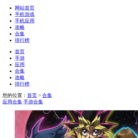
网站首页
手机游戏
手机应用
攻略
合集
排行榜
首页
手游
应用
合集
攻略
排行榜
您的位置：
首页
>
合集
应用合集
手游合集