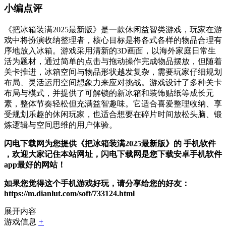
小编点评
《把冰箱装满2025最新版》是一款休闲益智类游戏，玩家在游
戏中将扮演收纳整理者，核心目标是将各式各样的物品合理有
序地放入冰箱。游戏采用清新的3D画面，以海外家庭日常生
活为题材，通过简单的点击与拖动操作完成物品摆放，但随着
关卡推进，冰箱空间与物品形状越发复杂，需要玩家仔细规划
布局、灵活运用空间想象力来应对挑战。游戏设计了多种关卡
布局与模式，并提供了可解锁的新冰箱和装饰贴纸等成长元
素，整体节奏轻松但充满益智趣味。它适合喜爱整理收纳、享
受规划乐趣的休闲玩家，也适合想要在碎片时间放松头脑、锻
炼逻辑与空间思维的用户体验。
闪电下载网为您提供《把冰箱装满2025最新版》的 手机软件
，欢迎大家记住本站网址，闪电下载网是您下载安卓手机软件
app最好的网站！
如果您觉得这个手机游戏好玩，请分享给您的好友：
https://m.dianlut.com/soft/733124.html
展开内容
游戏信息
+