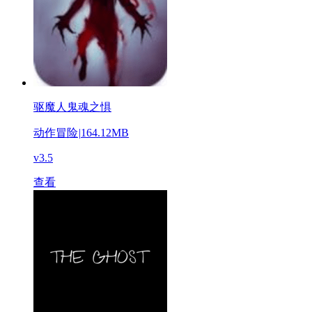
驱魔人鬼魂之惧
动作冒险
|
164.12MB
v3.5
查看