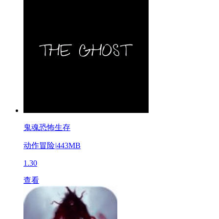
鬼魂恐怖生存
动作冒险
|
443MB
1.30
查看