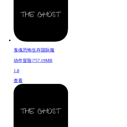
鬼魂恐怖生存国际服
动作冒险
|
757.19MB
1.8
查看