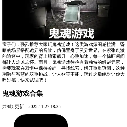
宝子们，强烈推荐大家玩鬼魂游戏！这类游戏氛围感拉满，昏
暗的场景搭配诡异的音效，仿佛置身于灵异世界。在紧张刺激
的追逐中，玩家的肾上腺素飙升，心跳加速，每一个惊吓瞬间
都让人难以忘怀。而且，鬼魂游戏往往有着独特的解谜元素，
需要玩家在恐惧中保持冷静，寻找线索，解开重重谜团，这种
刺激与智慧的双重挑战，让人欲罢不能，玩过之后绝对让你大
呼过瘾，快来试试吧！
鬼魂游戏合集
共9款
更新：2025-11-27 18:35