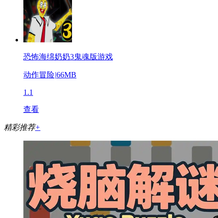
恐怖海绵奶奶3鬼魂版游戏
动作冒险
|
66MB
1.1
查看
精彩推荐
+