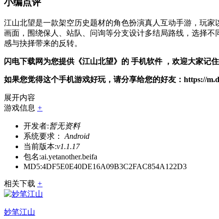
小编点评
江山北望是一款架空历史题材的角色扮演真人互动手游，玩家
画面，围绕保人、站队、问询等分支设计多结局路线，选择不
感与抉择带来的反转。
闪电下载网为您提供《江山北望》的 手机软件 ，欢迎大家记
如果您觉得这个手机游戏好玩，请分享给您的好友：https://m.dianlut.c
展开内容
游戏信息
+
开发者:
暂无资料
系统要求：
Android
当前版本:
v1.1.17
包名:
ai.yetanother.beifa
MD5:
4DF5E0E40DE16A09B3C2FAC854A122D3
相关下载
+
妙笔江山