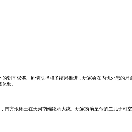
下的朝堂权谋、剧情抉择和多结局推进，玩家会在内忧外患的局
载体验。
开，南方琅琊王在天河南端继承大统。玩家扮演皇帝的二儿子司