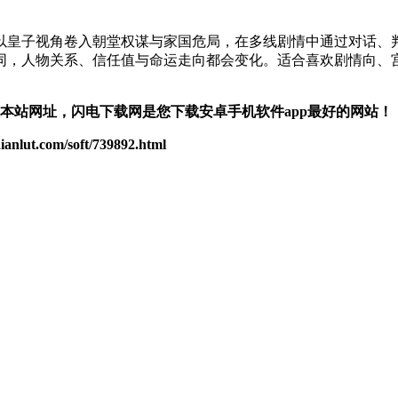
以皇子视角卷入朝堂权谋与家国危局，在多线剧情中通过对话、
同，人物关系、信任值与命运走向都会变化。适合喜欢剧情向、
住本站网址，闪电下载网是您下载安卓手机软件app最好的网站！
om/soft/739892.html