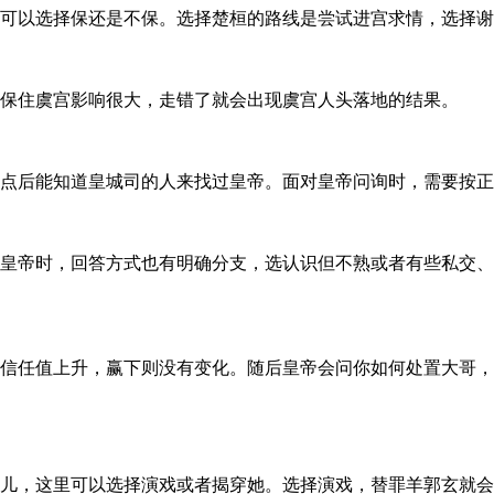
里可以选择保还是不保。选择楚桓的路线是尝试进宫求情，选择
能保住虞宫影响很大，走错了就会出现虞宫人头落地的结果。
打点后能知道皇城司的人来找过皇帝。面对皇帝问询时，需要按
对皇帝时，回答方式也有明确分支，选认识但不熟或者有些私交
帝信任值上升，赢下则没有变化。随后皇帝会问你如何处置大哥
婉儿，这里可以选择演戏或者揭穿她。选择演戏，替罪羊郭玄就