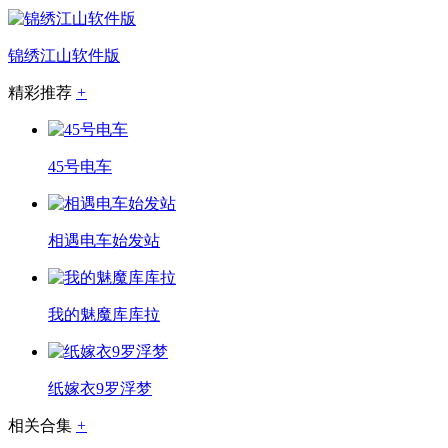
锦绣江山软件版
精彩推荐
+
45号电车
相遇电车始发站
我的魅魔库库拉
纸嫁衣9罗浮梦
相关合集
+