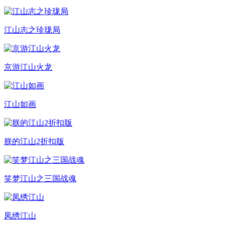
江山志之珍珑局
京游江山火龙
江山如画
朕的江山2折扣版
笑梦江山之三国战魂
凤绣江山