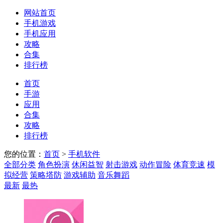
网站首页
手机游戏
手机应用
攻略
合集
排行榜
首页
手游
应用
合集
攻略
排行榜
您的位置：
首页
>
手机软件
全部分类
角色扮演
休闲益智
射击游戏
动作冒险
体育竞速
模
拟经营
策略塔防
游戏辅助
音乐舞蹈
最新
最热